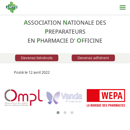
A
N
SSOCIATION
ATIONALE DES
P
REPARATEURS
P
O
EN
HARMACIE D'
FFICINE
Devenez bénévole
Devenez adhérent
Posté le 12 avril 2022