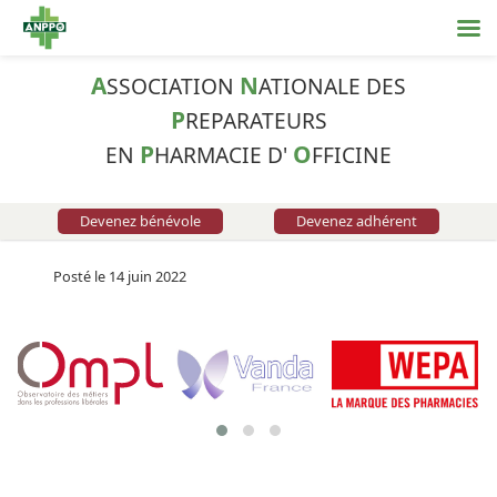
A
N
SSOCIATION
ATIONALE DES
P
REPARATEURS
P
O
EN
HARMACIE D'
FFICINE
Devenez bénévole
Devenez adhérent
Posté le 14 juin 2022