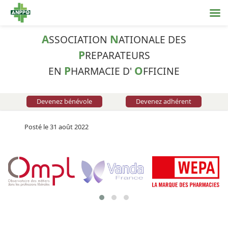
A
N
SSOCIATION
ATIONALE DES
P
REPARATEURS
P
O
EN
HARMACIE D'
FFICINE
Devenez bénévole
Devenez adhérent
Posté le 31 août 2022