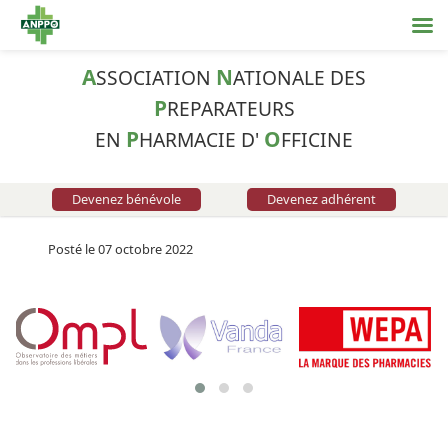
A
N
SSOCIATION
ATIONALE DES
P
REPARATEURS
P
O
EN
HARMACIE D'
FFICINE
Devenez bénévole
Devenez adhérent
Posté le 07 octobre 2022