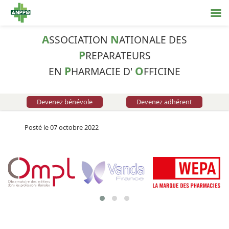
A
N
SSOCIATION
ATIONALE DES
P
REPARATEURS
P
O
EN
HARMACIE D'
FFICINE
Devenez bénévole
Devenez adhérent
Posté le 07 octobre 2022