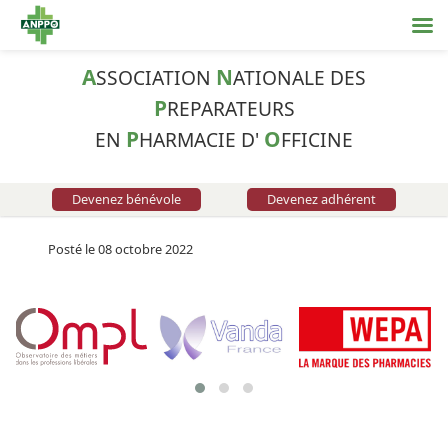
A
N
SSOCIATION
ATIONALE DES
P
REPARATEURS
P
O
EN
HARMACIE D'
FFICINE
Devenez bénévole
Devenez adhérent
Posté le 08 octobre 2022