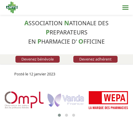
A
N
SSOCIATION
ATIONALE DES
P
REPARATEURS
P
O
EN
HARMACIE D'
FFICINE
Devenez bénévole
Devenez adhérent
Posté le 12 janvier 2023