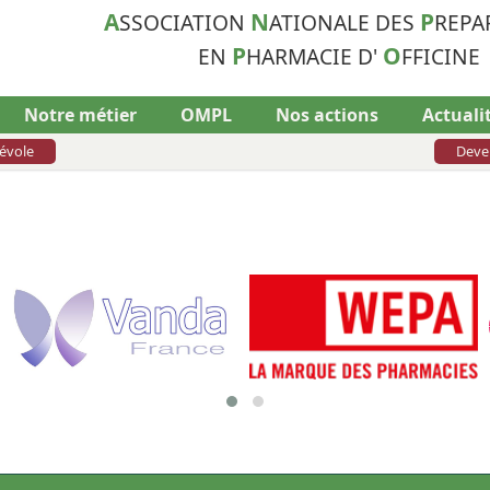
A
N
P
SSOCIATION
ATIONALE DES
REPA
P
O
EN
HARMACIE D'
FFICINE
Notre métier
OMPL
Nos actions
Actuali
évole
Deve