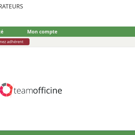
RATEURS
té
Mon compte
nez adhérent