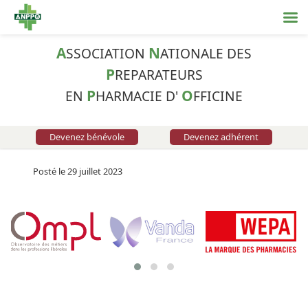
A
N
SSOCIATION
ATIONALE DES
P
REPARATEURS
P
O
EN
HARMACIE D'
FFICINE
Devenez bénévole
Devenez adhérent
Posté le 29 juillet 2023