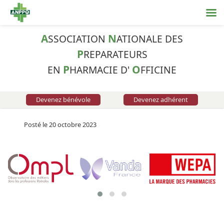
A
N
SSOCIATION
ATIONALE DES
P
REPARATEURS
P
O
EN
HARMACIE D'
FFICINE
Devenez bénévole
Devenez adhérent
Posté le 20 octobre 2023