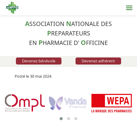
A
N
SSOCIATION
ATIONALE DES
P
REPARATEURS
P
O
EN
HARMACIE D'
FFICINE
Devenez bénévole
Devenez adhérent
Posté le 30 mai 2024