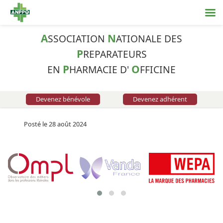
A
N
SSOCIATION
ATIONALE DES
P
REPARATEURS
P
O
EN
HARMACIE D'
FFICINE
Devenez bénévole
Devenez adhérent
Posté le 28 août 2024