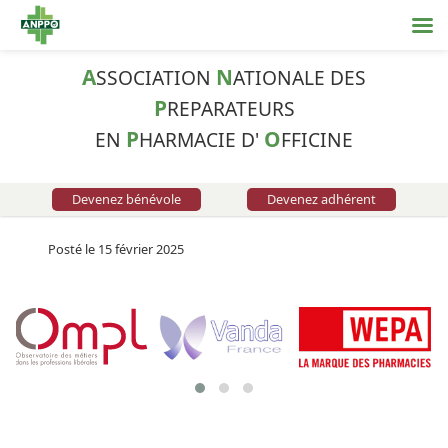
A
N
SSOCIATION
ATIONALE DES
P
REPARATEURS
P
O
EN
HARMACIE D'
FFICINE
Devenez bénévole
Devenez adhérent
Posté le 15 février 2025