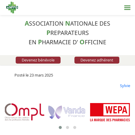
A
N
SSOCIATION
ATIONALE DES
P
REPARATEURS
P
O
EN
HARMACIE D'
FFICINE
Devenez bénévole
Devenez adhérent
Posté le 23 mars 2025
Sylvie