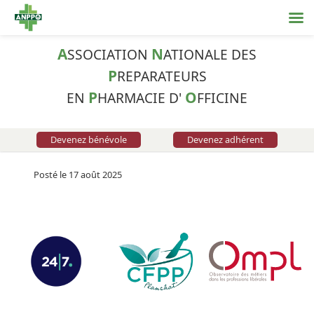
A
N
SSOCIATION
ATIONALE DES
P
REPARATEURS
P
O
EN
HARMACIE D'
FFICINE
Devenez bénévole
Devenez adhérent
Posté le 17 août 2025