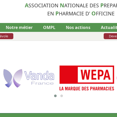
A
N
P
SSOCIATION
ATIONALE DES
REPA
P
O
EN
HARMACIE D'
FFICINE
Notre métier
OMPL
Nos actions
Actuali
évole
Deve