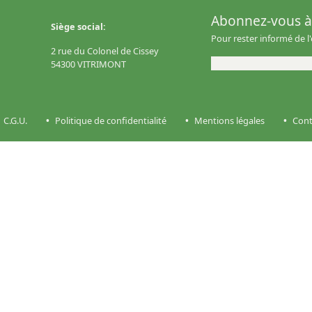
Abonnez-vous à 
Siège social:
Pour rester informé de l
2 rue du Colonel de Cissey
54300 VITRIMONT
C.G.U.
Politique de confidentialité
Mentions légales
Cont