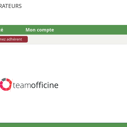
RATEURS
té
Mon compte
nez adhérent