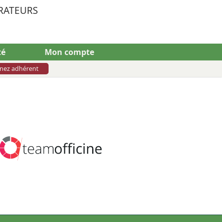
RATEURS
té
Mon compte
nez adhérent