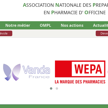
A
N
P
SSOCIATION
ATIONALE DES
REPA
P
O
EN
HARMACIE D'
FFICINE
Notre métier
OMPL
Nos actions
Actuali
évole
Deve