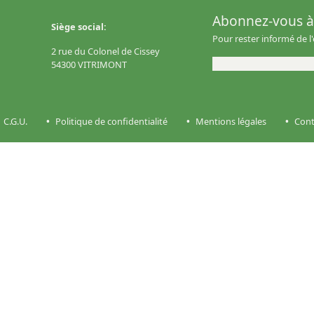
Abonnez-vous à 
Siège social:
Pour rester informé de l
2 rue du Colonel de Cissey
54300 VITRIMONT
C.G.U.
Politique de confidentialité
Mentions légales
Cont