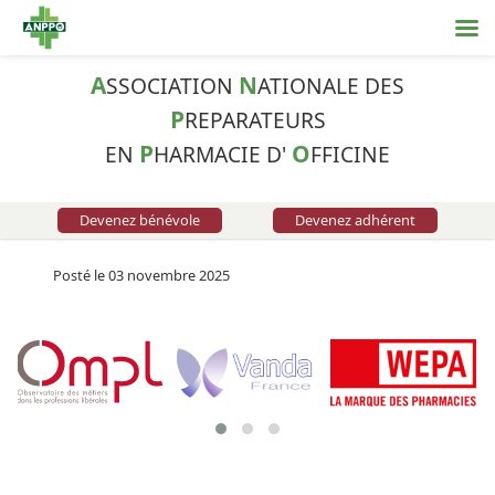
A
N
SSOCIATION
ATIONALE DES
P
REPARATEURS
P
O
EN
HARMACIE D'
FFICINE
Devenez bénévole
Devenez adhérent
Posté le 03 novembre 2025