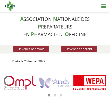
A
N
SSOCIATION
ATIONALE DES
P
REPARATEURS
P
O
EN
HARMACIE D'
FFICINE
Devenez bénévole
Devenez adhérent
Posté le 25 février 2022