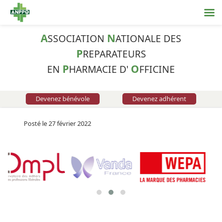
A
N
SSOCIATION
ATIONALE DES
P
REPARATEURS
P
O
EN
HARMACIE D'
FFICINE
Devenez bénévole
Devenez adhérent
Posté le 27 février 2022