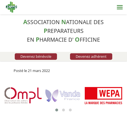
A
N
SSOCIATION
ATIONALE DES
P
REPARATEURS
P
O
EN
HARMACIE D'
FFICINE
Devenez bénévole
Devenez adhérent
Posté le 21 mars 2022