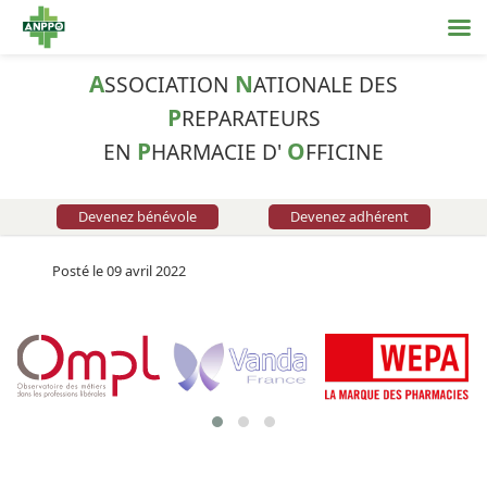
A
N
SSOCIATION
ATIONALE DES
P
REPARATEURS
P
O
EN
HARMACIE D'
FFICINE
Devenez bénévole
Devenez adhérent
Posté le 09 avril 2022