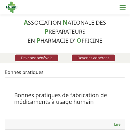
A
N
SSOCIATION
ATIONALE DES
P
REPARATEURS
P
O
EN
HARMACIE D'
FFICINE
Devenez bénévole
Devenez adhérent
Bonnes pratiques
Bonnes pratiques de fabrication de
médicaments à usage humain
Lire