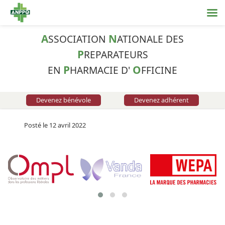
A
N
SSOCIATION
ATIONALE DES
P
REPARATEURS
P
O
EN
HARMACIE D'
FFICINE
Devenez bénévole
Devenez adhérent
Posté le 12 avril 2022