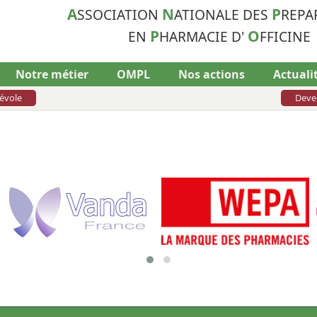
A
N
P
SSOCIATION
ATIONALE DES
REPA
P
O
EN
HARMACIE D'
FFICINE
Notre métier
OMPL
Nos actions
Actuali
évole
Deve