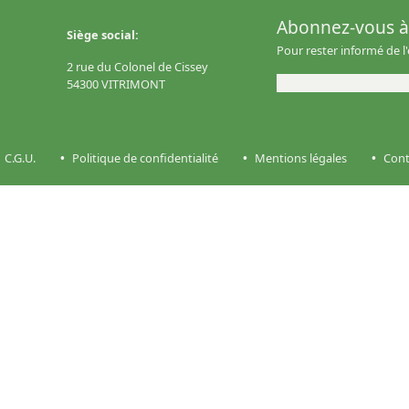
Abonnez-vous à 
Siège social:
Pour rester informé de l
2 rue du Colonel de Cissey
54300 VITRIMONT
C.G.U.
Politique de confidentialité
Mentions légales
Cont