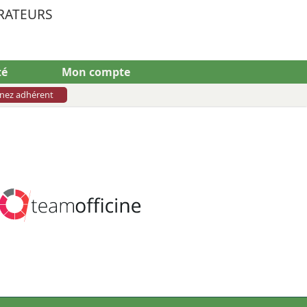
RATEURS
té
Mon compte
nez adhérent