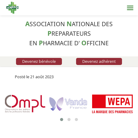
A
N
SSOCIATION
ATIONALE DES
P
REPARATEURS
P
O
EN
HARMACIE D'
FFICINE
Devenez bénévole
Devenez adhérent
Posté le 21 août 2023