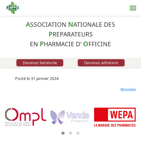
A
N
SSOCIATION
ATIONALE DES
P
REPARATEURS
P
O
EN
HARMACIE D'
FFICINE
Devenez bénévole
Devenez adhérent
Posté le 31 janvier 2024
Bissolati