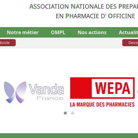
A
N
P
SSOCIATION
ATIONALE DES
REPA
P
O
EN
HARMACIE D'
FFICINE
Notre métier
OMPL
Nos actions
Actuali
évole
Deve