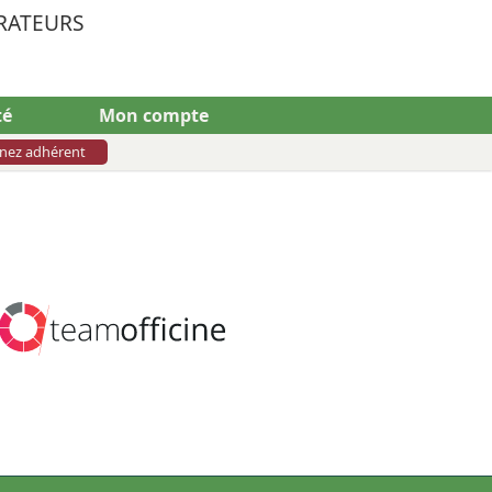
RATEURS
té
Mon compte
nez adhérent