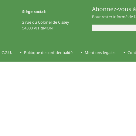
Abonnez-vous à 
Siège social:
Pour rester informé de l
2 rue du Colonel de Cissey
54300 VITRIMONT
C.G.U.
Politique de confidentialité
Mentions légales
Cont