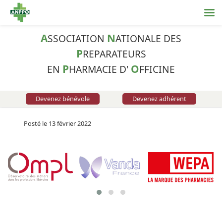
A
N
SSOCIATION
ATIONALE DES
P
REPARATEURS
P
O
EN
HARMACIE D'
FFICINE
Devenez bénévole
Devenez adhérent
Posté le 13 février 2022