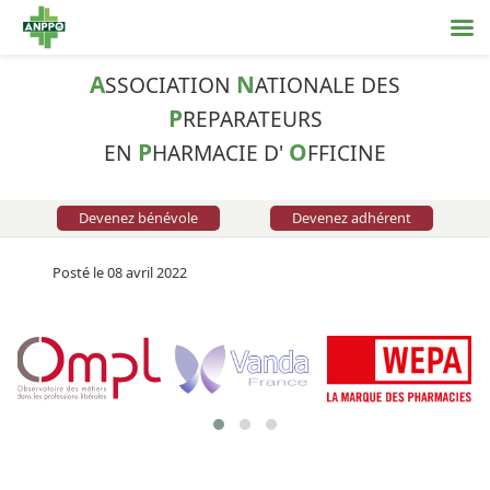
A
N
SSOCIATION
ATIONALE DES
P
REPARATEURS
P
O
EN
HARMACIE D'
FFICINE
Devenez bénévole
Devenez adhérent
Posté le 08 avril 2022