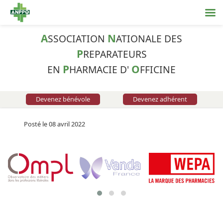
A
N
SSOCIATION
ATIONALE DES
P
REPARATEURS
P
O
EN
HARMACIE D'
FFICINE
Devenez bénévole
Devenez adhérent
Posté le 08 avril 2022